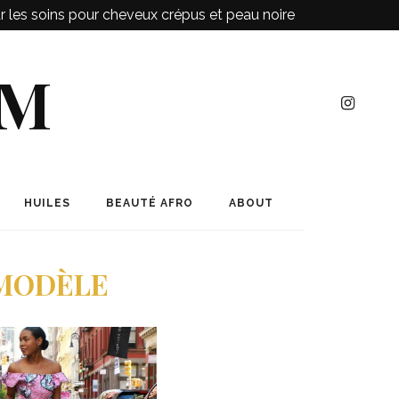
ur les soins pour cheveux crépus et peau noire
OM
HUILES
BEAUTÉ AFRO
ABOUT
1 MODÈLE