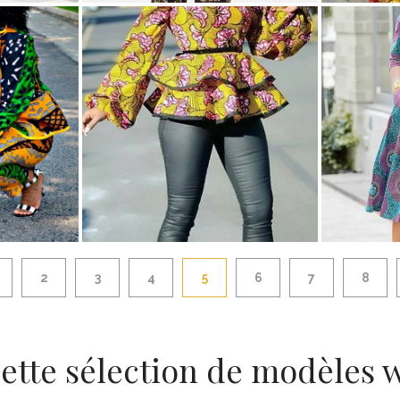
2
3
4
5
6
7
8
ette sélection de modèles 