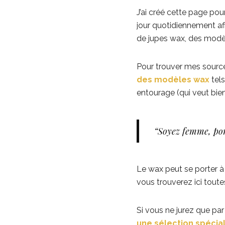
J’ai créé cette page po
jour quotidiennement a
de jupes wax, des modèl
Pour trouver mes source
des modèles wax
tels
entourage (qui veut bi
“
Soyez femme, por
Le wax peut se porter à 
vous trouverez ici toute
Si vous ne jurez que pa
une sélection spécia