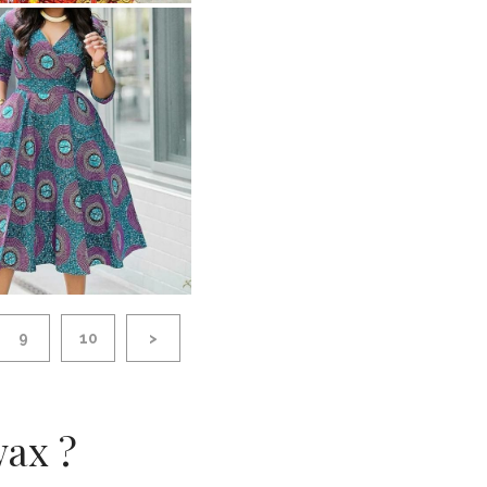
9
10
>
wax ?