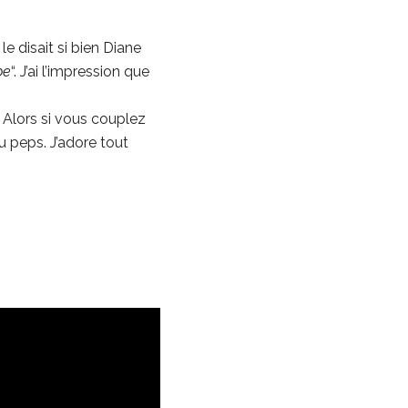
e disait si bien Diane
be
“. J’ai l’impression que
 Alors si vous couplez
u peps. J’adore tout