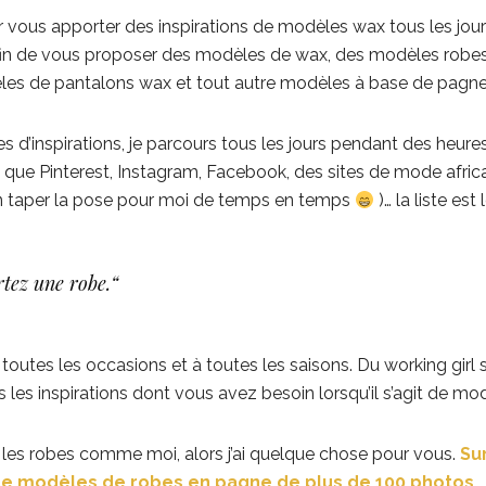
ur vous apporter des inspirations de modèles wax tous les jou
fin de vous proposer des modèles de wax, des modèles robe
es de pantalons wax et tout autre modèles à base de pagne 
s d’inspirations, je parcours tous les jours pendant des heure
 que Pinterest, Instagram, Facebook, des sites de mode afri
en taper la pose pour moi de temps en temps
)… la liste est
tez une robe.
“
toutes les occasions et à toutes les saisons. Du working girl s
s les inspirations dont vous avez besoin lorsqu’il s’agit de mo
r les robes comme moi, alors j’ai quelque chose pour vous.
Sur
le modèles de robes en pagne de plus de 100 photos.